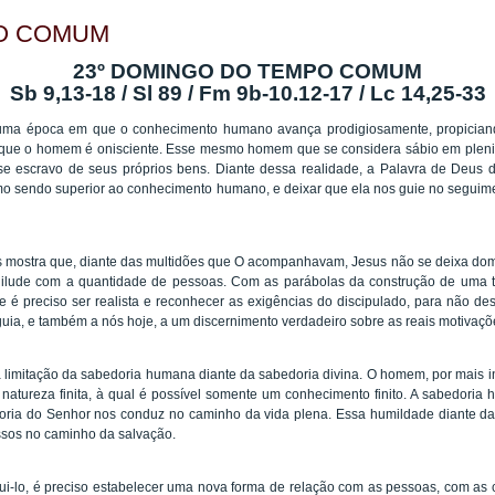
PO COMUM
23º DOMINGO DO TEMPO COMUM
Sb 9,13-18 / Sl 89 / Fm 9b-10.12-17 / Lc 14,25-33
uma época em que o conhecimento humano avança prodigiosamente, propician
 que o homem é onisciente. Esse mesmo homem que se considera sábio em plenit
se escravo de seus próprios bens. Diante dessa realidade, a Palavra de Deus 
mo sendo superior ao conhecimento humano, e deixar que ela nos guie no seguime
 mostra que, diante das multidões que O acompanhavam, Jesus não se deixa domi
ilude com a quantidade de pessoas. Com as parábolas da construção de uma tor
e é preciso ser realista e reconhecer as exigências do discipulado, para não des
guia, e também a nós hoje, a um discernimento verdadeiro sobre as reais motivaçõ
 limitação da sabedoria humana diante da sabedoria divina. O homem, por mais in
natureza finita, à qual é possível somente um conhecimento finito. A sabedoria 
oria do Senhor nos conduz no caminho da vida plena. Essa humildade diante da
ssos no caminho da salvação.
ui-lo, é preciso estabelecer uma nova forma de relação com as pessoas, com as 