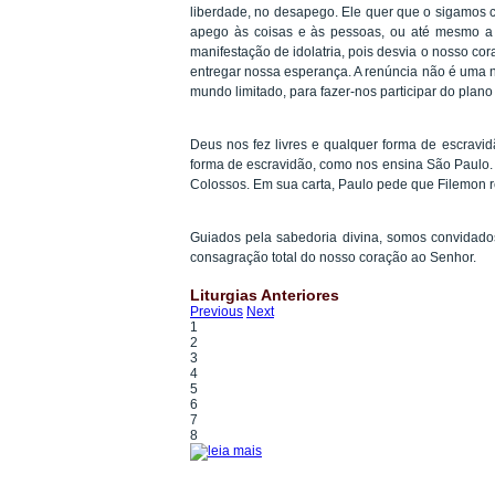
liberdade, no desapego. Ele quer que o sigamos 
apego às coisas e às pessoas, ou até mesmo a
manifestação de idolatria, pois desvia o nosso co
entregar nossa esperança. A renúncia não é uma 
mundo limitado, para fazer-nos participar do pla
Deus nos fez livres e qualquer forma de escrav
forma de escravidão, como nos ensina São Paulo. 
Colossos. Em sua carta, Paulo pede que Filemon 
Guiados pela sabedoria divina, somos convidados
consagração total do nosso coração ao Senhor.
Liturgias Anteriores
Previous
Next
1
2
3
4
5
6
7
8