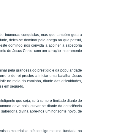
do inúmeras conquistas, mas que também gera a
ude, deixa-se dominar pelo apego ao que possui,
deste domingo nos convida a acolher a sabedoria
nto de Jesus Cristo, com um coração inteiramente
nar pela grandeza do prestígio e da popularidade
re e do rei prestes a iniciar uma batalha, Jesus
istir no meio do caminho, diante das dificuldades,
es em segui-lo.
teligente que seja, será sempre limitado diante do
humana deve pois, curvar-se diante da onisciência
 sabedoria divina abre-nos um horizonte novo, de
coisas materiais e até consigo mesmo, fundada na