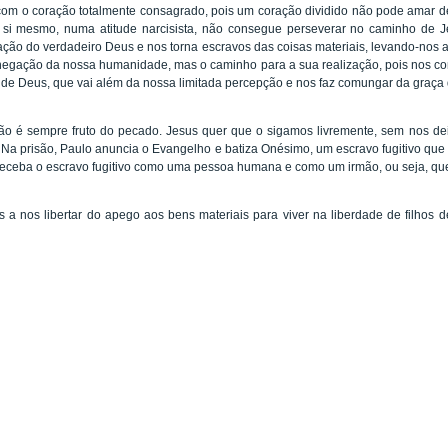
com o coração totalmente consagrado, pois um coração dividido não pode amar 
 si mesmo, numa atitude narcisista, não consegue perseverar no caminho de 
ração do verdadeiro Deus e nos torna escravos das coisas materiais, levando-nos
negação da nossa humanidade, mas o caminho para a sua realização, pois nos co
no de Deus, que vai além da nossa limitada percepção e nos faz comungar da graça
idão é sempre fruto do pecado. Jesus quer que o sigamos livremente, sem nos 
Na prisão, Paulo anuncia o Evangelho e batiza Onésimo, um escravo fugitivo que
receba o escravo fugitivo como uma pessoa humana e como um irmão, ou seja, que
 a nos libertar do apego aos bens materiais para viver na liberdade de filhos